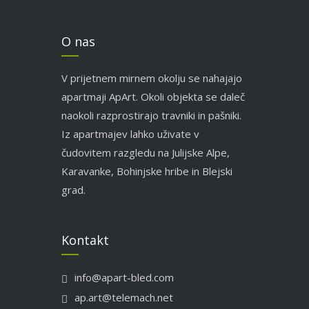
O nas
V prijetnem mirnem okolju se nahajajo
apartmaji ApArt. Okoli objekta se daleč
naokoli razprostirajo travniki in pašniki.
Iz apartmajev lahko uživate v
čudovitem razgledu na Julijske Alpe,
Karavanke, Bohinjske hribe in Blejski
grad.
Kontakt
info@apart-bled.com
ap.art@telemach.net